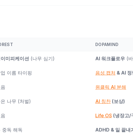
OREST
DOPAMIND
게이미피케이션
(나무 심기)
AI 워크플로우
(바
업 이름 타이핑
음성 캡처
& AI 
없음
원클릭 AI 분해
은 나무 (처벌)
AI 칭찬
(보상)
없음
Life OS
(냉장고/
 중독 해독
ADHD & 일 끝내