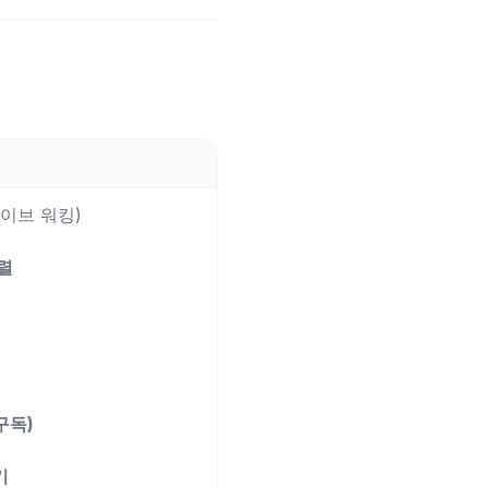
이브 워킹)
정렬
구독)
기