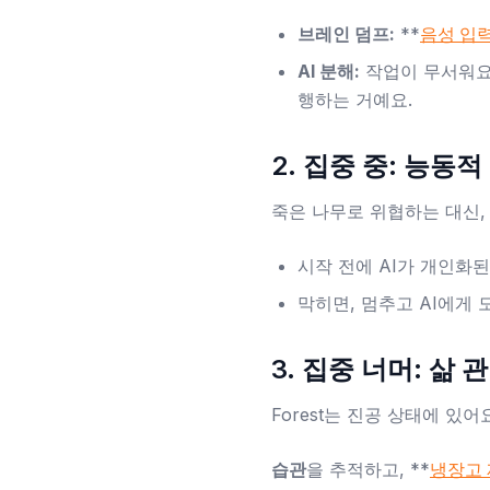
브레인 덤프:
**
음성 입
AI 분해:
작업이 무서워
행하는 거예요.
2. 집중 중: 능동적
죽은 나무로 위협하는 대신, 
시작 전에 AI가 개인화된
막히면, 멈추고 AI에게 
3. 집중 너머: 삶
Forest는 진공 상태에 있어
습관
을 추적하고, **
냉장고