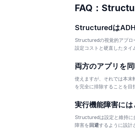
FAQ：Stru
Structured
Structuredの視覚
設定コストと硬直したタイ
両方のアプリを同
使えますが、それでは本末転倒
を完全に排除することを目
実行機能障害には
Structuredは設定と
障害を
回避
するように設計