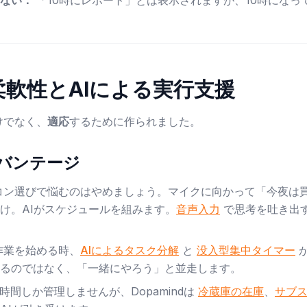
ない：
「10時にレポート」とは表示されますが、10時になっ
：柔軟性とAIによる実行支援
だけでなく、
適応
するために作られました。
ドバンテージ
コン選びで悩むのはやめましょう。マイクに向かって「今夜は
け。AIがスケジュールを組みます。
音声入力
で思考を吐き出
作業を始める時、
AIによるタスク分解
と
没入型集中タイマー
が
るのではなく、「一緒にやろう」と並走します。
edは時間しか管理しませんが、Dopamindは
冷蔵庫の在庫
、
サブ