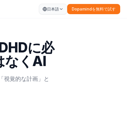
日本語
Dopamindを無料で試す
：ADHDに必
なくAI
？「視覚的な計画」と