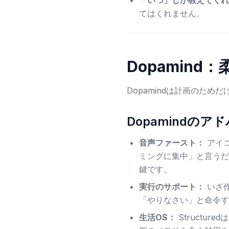
「いつ」しか教えてくれ
てはくれません。
Dopamind
Dopamindは計画のため
Dopamindのア
音声ファースト：
アイ
ミングに集中」と言うだ
鍵です。
実行のサポート：
いざ
「やりなさい」と命令す
生活OS：
Structur