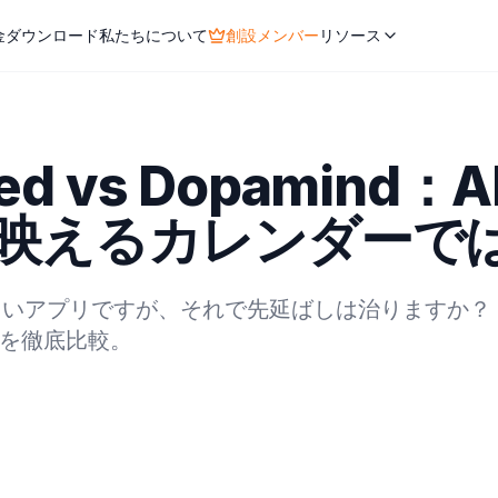
金
ダウンロード
私たちについて
創設メンバー
リソース
ured vs Dopamind
映えるカレンダーでは
最も美しいアプリですが、それで先延ばしは治りますか
」を徹底比較。