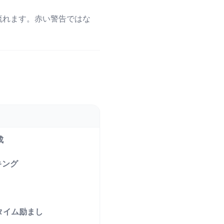
流れます。赤い警告ではな
成
キング
ルタイム励まし