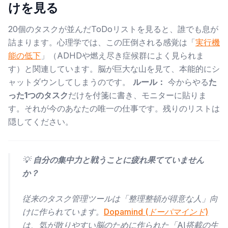
けを見る
20個のタスクが並んだToDoリストを見ると、誰でも息が
詰まります。心理学では、この圧倒される感覚は「
実行機
能の低下
」（ADHDや燃え尽き症候群によく見られま
す）と関連しています。脳が巨大な山を見て、本能的にシ
ャットダウンしてしまうのです。
ルール：
今からやる
た
った1つのタスク
だけを付箋に書き、モニターに貼りま
す。それが今のあなたの唯一の仕事です。残りのリストは
隠してください。
💡
自分の集中力と戦うことに疲れ果てていません
か？
従来のタスク管理ツールは「整理整頓が得意な人」向
けに作られています。
Dopamind (ドーパマインド)
は、気が散りやすい脳のために作られた「AI搭載の生