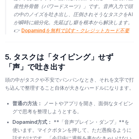
産性外骨骼（パワードスーツ）」です。音声入力で頭
の中のノイズを吐き出し、圧倒されそうなタスクをAI
が瞬時に細分化。先延ばし癖を根本から解決します。
👉
Dopamindを無料で試す - クレジットカード不要
5. タスクは「タイピング」せず
「声」で吐き出す
頭の中がタスクや不安でパンパンなとき、それを文字で打
ち込んで整理すること自体が大きなハードルになります。
普通の方法：
ノートやアプリを開き、面倒なタイピン
グで思考を整理しようとする。
Dopamind方式：
**「音声ブレイン・ダンプ」**を
使います。マイクボタンを押して、ただ愚痴るように
話すだけです。「今日中に週報を書かなきゃいけない