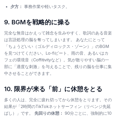
夕方：
事務作業や軽いタスク。
9. BGMを戦略的に操る
完全な無音はかえって雑念を生みやすく、歌詞のある音楽
は言語処理の脳を奪ってしまいます。 あなたにとって
「ちょうどいい（ゴルディロックス・ゾーン）」のBGM
を見つけてください。Lo-fiビート、雨の音、あるいはカ
フェの環境音（Coffitivityなど）。気が散りやすい脳の一
部に「適度な刺激」を与えることで、残りの脳を仕事に集
中させることができます。
10. 限界が来る「前」に休憩をとる
多くの人は、完全に疲れ切ってから休憩をとります。その
結果が「2時間のTikTokネットサーフィン（リベンジ先延
ばし）」です。
先回りの休憩：
90分ごとに、強制的に10