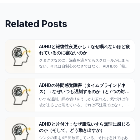
Related Posts
ADHDと報復性夜更かし：なぜ眠れないほど疲
れているのに寝ないのか
クタクタなのに、深夜を過ぎてもスクロールが止まら
ない。それは自制心のなさではなく、ADHDの「報復
性夜更かし（就寝先延ばし）」です。なぜ起きてしま
うのか、そして本当に役立つ7つの対処法を紹介しま
す。
ADHDの時間感覚障害（タイムブラインドネ
ス）：なぜいつも遅刻するのか（と7つの対処
法）
いつも遅刻、締め切りをうっかり忘れる、気づけば午
後がまるごと消えている。それは不注意ではなく、
ADHDの「時間盲」です。脳が時間の経過を感じられ
ない理由と、本当に効く7つの戦略を解説します。
ADHDと片付け：なぜ皿洗いすら無理に感じる
のか（そして、どう動き出すか）
シンクの皿を4日間放置している。それは怠けではあ