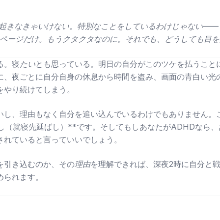
で起きなきゃいけない。特別なことをしているわけじゃない——
1ページだけ。もうクタクタなのに。それでも、どうしても目
る。寝
たい
とも思っている。明日の自分がこのツケを払うこと
に、夜ごとに自分自身の休息から時間を盗み、画面の青白い光
をやり続けてしまう。
いし、理由もなく自分を追い込んでいるわけでもありません。
し（就寝先延ばし）**です。そしてもしあなたがADHDなら
されていると言っていいでしょう。
を引き込むのか、その
理由
を理解できれば、深夜2時に自分と
められます。