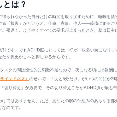
しとは？
に得られなかった自分だけの時間を取り戻すために、睡眠を犠
する「報復」かというと、仕事、家事、他人——義務にまるご
す。夜遅く、ようやくすべての要求が止まったとき、脳は日中
取引です。でもADHD脳にとっては、壁が一枚多い罠になりま
なたを夜更かしへと押しやるからです。
タスクの間は慢性的に刺激不足なので、夜になる頃には報酬に
ラインドネス）
のせいで、「あと5分だけ」がいつの間にか2
「切り替え」が必要で、その切り替えこそがADHD脳が最も
わけではありません。ただ、あなたの脳の仕組みのあらゆる部
けなのです。