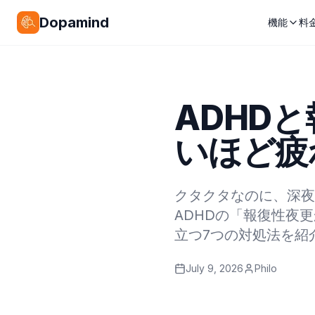
Dopamind
機能
料
ADHD
いほど疲
クタクタなのに、深夜
ADHDの「報復性夜
立つ7つの対処法を紹
July 9, 2026
Philo