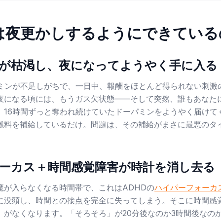
脳は夜更かしするようにできている
が枯渇し、夜になってようやく手に入る
パミンが不足しがちで、一日中、報酬をほとんど得られない刺激
夜になる頃には、もうガス欠状態——そして突然、誰もあなた
、16時間ずっと奪われ続けていたドーパミンをようやく届けて
燃料を補給しているだけ。問題は、その補給がまさに最悪のタ
ーカス＋時間感覚障害が時計を消し去る
魔が入らなくなる時間帯で、これはADHDの
ハイパーフォーカ
に没頭し、時間との接点を完全に失ってしまう。そこに時間感
）がなくなります。「そろそろ」が20分後なのか3時間後なの