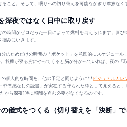
げること。そして、眠りへの切り替えを可能なかぎり摩擦なく
間」を深夜ではなく日中に取り戻す
けの時間がゼロだった一日によって燃料を与えられます。喜び
を掴みにいきます。
自分のためだけの時間の「ポケット」を意図的にスケジュール
分。報酬が寝る
前
にやってくると脳が分かっていれば、夜の「
の個人的な時間を、他の予定と同じように**
ビジュアルカレ
00 – 罪悪感なしの読書」が実在する守られた枠として見えると
だから深夜1時に報酬を盗む必要がなくなるのです。
ウンの儀式をつくる（切り替えを「決断」