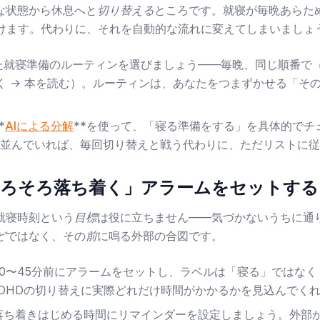
な状態から休息へと
切り替える
ところです。就寝が毎晩あらた
負けます。代わりに、それを自動的な流れに変えてしまいましょ
就寝準備のルーティンを選びましょう——毎晩、同じ順番で（
磨く → 本を読む）。ルーティンは、あなたをつまずかせる「そ
*
AIによる分解
**を使って、「寝る準備をする」を具体的でチ
並んでいれば、毎回切り替えと戦う代わりに、ただリストに従
「そろそろ落ち着く」アラームをセットする
就寝時刻という
目標
は役に立ちません——気づかないうちに通
ど
ではなく、その
前
に鳴る外部の合図です。
0〜45分前にアラームをセットし、ラベルは「寝る」ではな
DHDの切り替えに実際どれだけ時間がかかるかを見込んでく
落ち着きはじめる時間にリマインダーを設定しましょう。外部