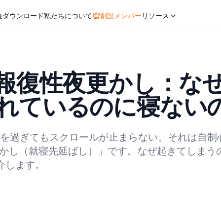
金
ダウンロード
私たちについて
創設メンバー
リソース
と報復性夜更かし：な
れているのに寝ない
を過ぎてもスクロールが止まらない。それは自制
更かし（就寝先延ばし）」です。なぜ起きてしまう
介します。