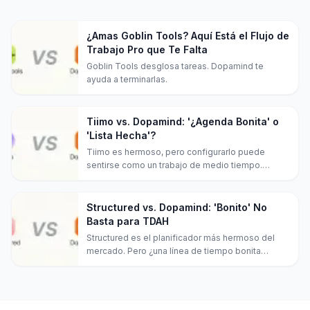
¿Amas Goblin Tools? Aquí Está el Flujo de
Trabajo Pro que Te Falta
Goblin Tools desglosa tareas. Dopamind te
ayuda a terminarlas.
Tiimo vs. Dopamind: '¿Agenda Bonita' o
'Lista Hecha'?
Tiimo es hermoso, pero configurarlo puede
sentirse como un trabajo de medio tiempo.
Descubre por qué el enfoque "sin fricción" de
Dopamind podría ser la cura para tu fatiga de
planificación.
Structured vs. Dopamind: 'Bonito' No
Basta para TDAH
Structured es el planificador más hermoso del
mercado. Pero ¿una línea de tiempo bonita
realmente te ayuda a hacer las cosas?
Comparamos planificación visual vs. ejecución
con IA.