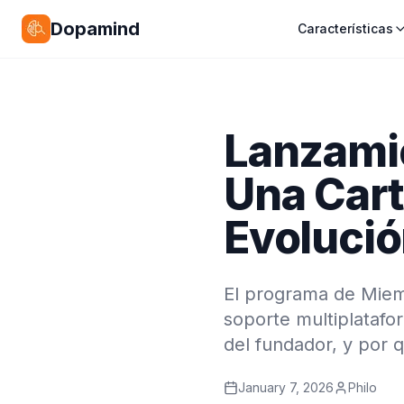
Dopamind
Características
Lanzami
Una Car
Evoluci
El programa de Miem
soporte multiplatafo
del fundador, y por 
January 7, 2026
Philo