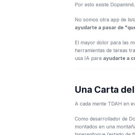
Por esto existe Dopamind.
No somos otra app de lista
ayudarte a pasar de "qu
El mayor dolor para las 
herramientas de tareas tr
usa IA para
ayudarte a cr
Una Carta de
A cada mente TDAH en ev
Como desarrollador de D
montados en una montaña
hiperenfoque (estado de fl