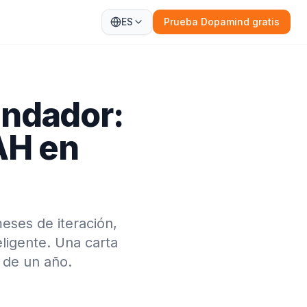
ES
Prueba Dopamind gratis
ndador:
AH en
ses de iteración,
ligente. Una carta
 de un año.