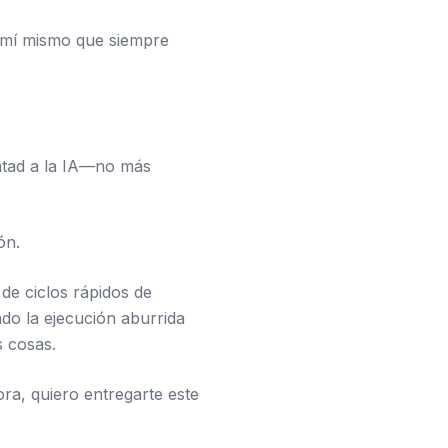
e mí mismo que siempre
untad a la IA—no más
ón.
de ciclos rápidos de
do la ejecución aburrida
s cosas.
ora, quiero entregarte este