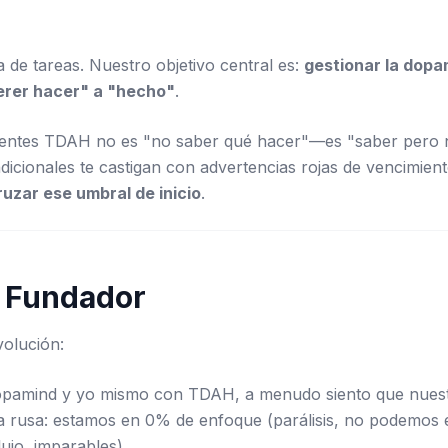
 de tareas. Nuestro objetivo central es:
gestionar la dopa
erer hacer" a "hecho"
.
mentes TDAH no es "no saber qué hacer"—es "saber pero 
adicionales te castigan con advertencias rojas de vencimie
uzar ese umbral de inicio
.
l Fundador
olución:
opamind y yo mismo con TDAH, a menudo siento que nuest
 rusa: estamos en 0% de enfoque (parálisis, no podemos
ujo, imparables).