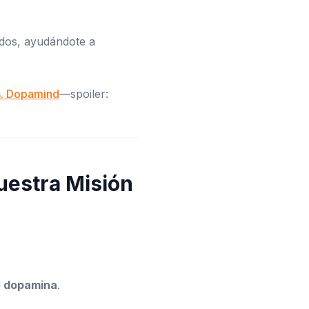
ados, ayudándote a
vs. Dopamind
—spoiler:
uestra Misión
e dopamina
.