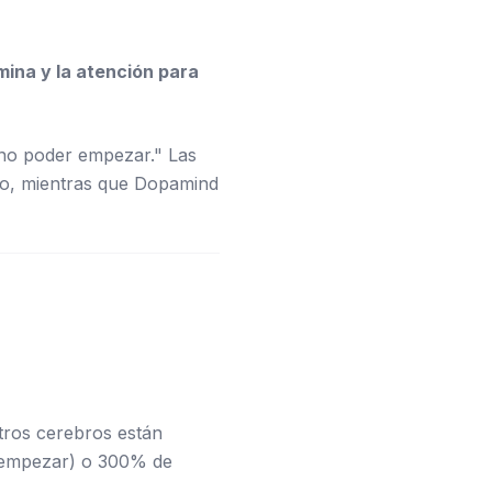
mina y la atención para
no poder empezar." Las
nto, mientras que Dopamind
ros cerebros están
 empezar) o 300% de