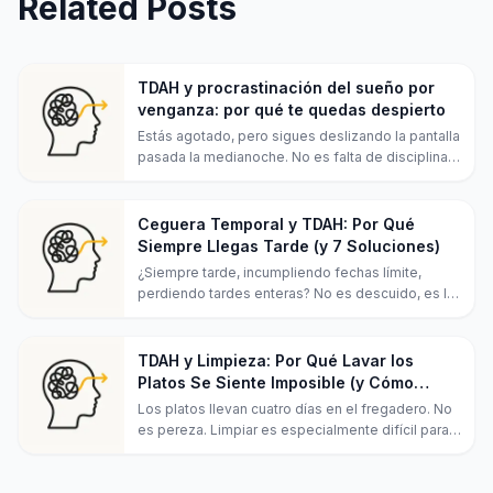
Related Posts
TDAH y procrastinación del sueño por
venganza: por qué te quedas despierto
Estás agotado, pero sigues deslizando la pantalla
pasada la medianoche. No es falta de disciplina:
es la procrastinación del sueño por venganza del
TDAH. Aquí te explico por qué pasa, más 7
soluciones que de verdad ayudan.
Ceguera Temporal y TDAH: Por Qué
Siempre Llegas Tarde (y 7 Soluciones)
¿Siempre tarde, incumpliendo fechas límite,
perdiendo tardes enteras? No es descuido, es la
ceguera temporal del TDAH. Descubre por qué tu
cerebro no siente pasar el tiempo, y 7 estrategias
que de verdad funcionan.
TDAH y Limpieza: Por Qué Lavar los
Platos Se Siente Imposible (y Cómo
Empezar)
Los platos llevan cuatro días en el fregadero. No
es pereza. Limpiar es especialmente difícil para
los cerebros con TDAH, y aquí te explicamos por
qué, además de 7 estrategias que de verdad te
ponen en movimiento.