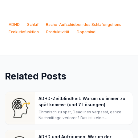
ADHD
Schlaf
Rache-Aufschieben des Schlafengehens
Exekutivfunktion
Produktivität
Dopamind
Related Posts
ADHD-Zeitblindheit: Warum du immer zu
spät kommst (und 7 Lösungen)
Chronisch zu spät, Deadlines verpasst, ganze
Nachmittage verloren? Das ist keine
Nachlässigkeit – das ist ADHD-Zeitblindheit.
Erfahre, warum dein Gehirn das Vergehen der Zeit
nicht spüren kann, plus 7 Strategien, die wirklich
ADHD und Aufräumen: Warum der