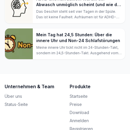
funktionieren.
Abwasch unmöglich scheint (und wie du
anfängst)
Das Geschirr steht seit vier Tagen in der Spüle.
Das ist keine Faulheit. Aufräumen ist für ADHD-
Gehirne besonders schwer, und hier erfährst du
warum, plus 7 Strategien, die dich wirklich in
Bewegung bringen.
Mein Tag hat 24,5 Stunden: Über die
innere Uhr und Non-24 Schlafstörungen
Meine innere Uhr tickt nicht im 24-Stunden-Takt,
sondern im 24,5-Stunden-Takt. Ausgehend vom
molekularen Mechanismus des Nobelpreises
2017 beleuchte ich die zirkadianen Schlaf-Wach-
Rhythmusstörungen DSPD und Non-24 und
erkläre, warum ich mich entschieden habe, mich
ihnen anzupassen, anstatt gegen sie
Unternehmen & Team
Produkte
anzukämpfen.
Über uns
Startseite
Status-Seite
Preise
Download
Anmelden
Registrieren