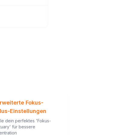
Erweiterte Fokus-
us-Einstellungen
lle dein perfektes 'Fokus-
uary' für bessere
entration