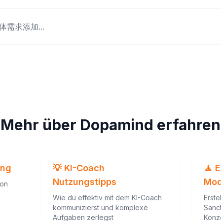
体需求添加...
Mehr über Dopamind erfahren
ung
💡 KI-Coach
🧘 
Nutzungstipps
Mod
von
Wie du effektiv mit dem KI-Coach
Erste
kommunizierst und komplexe
Sanct
Aufgaben zerlegst
Konz