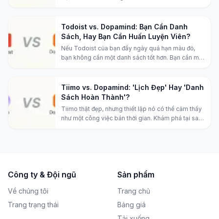
Todoist vs. Dopamind: Bạn Cần Danh
Sách, Hay Bạn Cần Huấn Luyện Viên?
Nếu Todoist của bạn đầy ngày quá hạn màu đỏ,
bạn không cần một danh sách tốt hơn. Bạn cần một
hệ thống khác.
Tiimo vs. Dopamind: 'Lịch Đẹp' Hay 'Danh
Sách Hoàn Thành'?
Tiimo thật đẹp, nhưng thiết lập nó có thể cảm thấy
như một công việc bán thời gian. Khám phá tại sao
cách tiếp cận "không ma sát" của Dopamind có
thể là liều thuốc cho mệt mỏi lập kế hoạch của bạn.
Công ty & Đội ngũ
Sản phẩm
Về chúng tôi
Trang chủ
Trang trạng thái
Bảng giá
Tải xuống