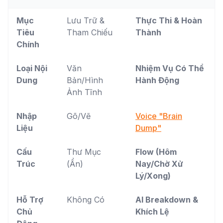
Mục
Lưu Trữ &
Thực Thi & Hoàn
Tiêu
Tham Chiếu
Thành
Chính
Loại Nội
Văn
Nhiệm Vụ Có Thể
Dung
Bản/Hình
Hành Động
Ảnh Tĩnh
Nhập
Gõ/Vẽ
Voice "Brain
Liệu
Dump"
Cấu
Thư Mục
Flow (Hôm
Trúc
(Ẩn)
Nay/Chờ Xử
Lý/Xong)
Hỗ Trợ
Không Có
AI Breakdown &
Chủ
Khích Lệ