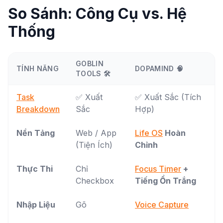
So Sánh: Công Cụ vs. Hệ
Thống
GOBLIN
TÍNH NĂNG
DOPAMIND 🧠
TOOLS 🛠️
Task
✅ Xuất
✅ Xuất Sắc (Tích
Breakdown
Sắc
Hợp)
Nền Tảng
Web / App
Life OS
Hoàn
(Tiện Ích)
Chỉnh
Thực Thi
Chỉ
Focus Timer
+
Checkbox
Tiếng Ồn Trắng
Nhập Liệu
Gõ
Voice Capture