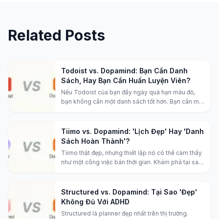
Related Posts
Todoist vs. Dopamind: Bạn Cần Danh
Sách, Hay Bạn Cần Huấn Luyện Viên?
Nếu Todoist của bạn đầy ngày quá hạn màu đỏ,
bạn không cần một danh sách tốt hơn. Bạn cần một
hệ thống khác.
Tiimo vs. Dopamind: 'Lịch Đẹp' Hay 'Danh
Sách Hoàn Thành'?
Tiimo thật đẹp, nhưng thiết lập nó có thể cảm thấy
như một công việc bán thời gian. Khám phá tại sao
cách tiếp cận "không ma sát" của Dopamind có
thể là liều thuốc cho mệt mỏi lập kế hoạch của bạn.
Structured vs. Dopamind: Tại Sao 'Đẹp'
Không Đủ Với ADHD
Structured là planner đẹp nhất trên thị trường.