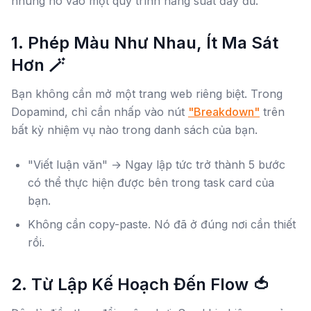
nhúng nó vào một quy trình năng suất đầy đủ.
1. Phép Màu Như Nhau, Ít Ma Sát
Hơn 🪄
Bạn không cần mở một trang web riêng biệt. Trong
Dopamind, chỉ cần nhấp vào nút
"Breakdown"
trên
bất kỳ
nhiệm vụ nào trong danh sách của bạn.
"Viết luận văn" → Ngay lập tức trở thành 5 bước
có thể thực hiện được bên trong task card của
bạn.
Không cần copy-paste. Nó đã ở đúng nơi cần thiết
rồi.
2. Từ Lập Kế Hoạch Đến Flow 🍅