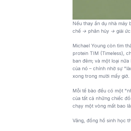
Nếu thay ẩn dụ nhà máy b
chế → phân hủy → giải ức
Michael Young còn tìm thấ
protein TIM (Timeless), c
ban đêm; và một loại nữa 
của nó – chính nhờ sự "là
xong trong mười mấy giờ.
Mỗi tế bào đều có một "n
của tất cả những chiếc đ
chạy một vòng mất bao lâu
Vâng, đồng hồ sinh học th