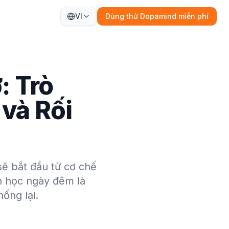
VI
Dùng thử Dopamind miễn phí
: Trò
và Rối
 sẽ bắt đầu từ cơ chế
nh học ngày đêm là
ống lại.