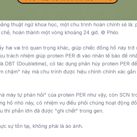
ằng thuật ngữ khoa học, một chu trình hoàn chỉnh sẽ là: 
 chế, hoàn thành một vòng khoảng 24 giờ. © Philo
y hai vai trò quan trọng khác, giúp chiếc đồng hồ này trở
hịu trách nhiệm giúp protein PER đi vào nhân tế bào để nh
là DBT (Doubletime), có tác dụng phân hủy protein PER để
m chậm" này mà chu trình được hiệu chỉnh chính xác gần 2
hà máy tự phản hồi" của protein PER như vậy, còn SCN tro
ồng hồ nhỏ này, có nhiệm vụ điều phối chúng hoạt động đồ
 thì phần lớn đã được "ghi chết" trong gen.
ực sự tồn tại, không phải là ảo ảnh.