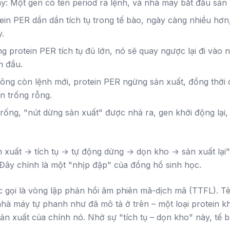
y: Một gen có tên
period
ra lệnh, và nhà máy bắt đầu sản 
ein PER dần dần tích tụ trong tế bào, ngày càng nhiều hơn
y.
g protein PER tích tụ đủ lớn, nó sẽ quay ngược lại đi vào n
n đầu.
ng còn lệnh mới, protein PER ngừng sản xuất, đồng thời c
n trống rỗng.
 trống, "nút dừng sản xuất" được nhả ra, gen khởi động lại,
n xuất → tích tụ → tự động dừng → dọn kho → sản xuất lại
Đây chính là một "nhịp đập" của đồng hồ sinh học.
 gọi là vòng lặp phản hồi âm phiên mã-dịch mã (TTFL). Tê
hà máy tự phanh như đã mô tả ở trên – một loại protein k
sản xuất của chính nó. Nhờ sự "tích tụ – dọn kho" này, tế