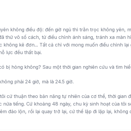
uyên không điều độ: đến giờ ngủ thì trằn trọc không yên, m
 đã thử vô số cách, từ điều chỉnh ánh sáng, tránh xa màn hì
c không kê đơn... Tất cả chỉ với mong muốn điều chỉnh lại g
ỗ lực đều thất bại.
ó bị hỏng không? Sau một thời gian nghiên cứu và tìm hiểu,
hông phải 24 giờ, mà là 24.5 giờ.
tôi cứ thuận theo bản năng tự nhiên của cơ thể, thời gian đ
nửa tiếng. Cứ khoảng 48 ngày, chu kỳ sinh hoạt của tôi 
m đảo lộn, rồi lại quay trở lại, cứ thế lặp đi lặp lại, khôn