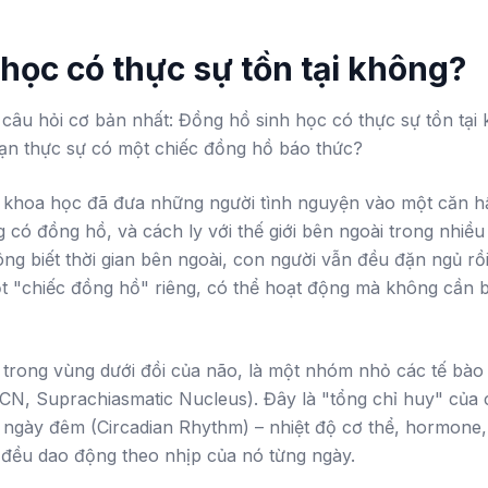
học có thực sự tồn tại không?
 câu hỏi cơ bản nhất: Đồng hồ sinh học có thực sự tồn tại
bạn thực sự có một chiếc đồng hồ báo thức?
à khoa học đã đưa những người tình nguyện vào một căn
có đồng hồ, và cách ly với thế giới bên ngoài trong nhiều 
ng biết thời gian bên ngoài, con người vẫn đều đặn ngủ rồ
t "chiếc đồng hồ" riêng, có thể hoạt động mà không cần bấ
trong vùng dưới đồi của não, là một nhóm nhỏ các tế bào 
SCN, Suprachiasmatic Nucleus). Đây là "tổng chỉ huy" của 
c ngày đêm (Circadian Rhythm) – nhiệt độ cơ thể, hormone, 
ả đều dao động theo nhịp của nó từng ngày.